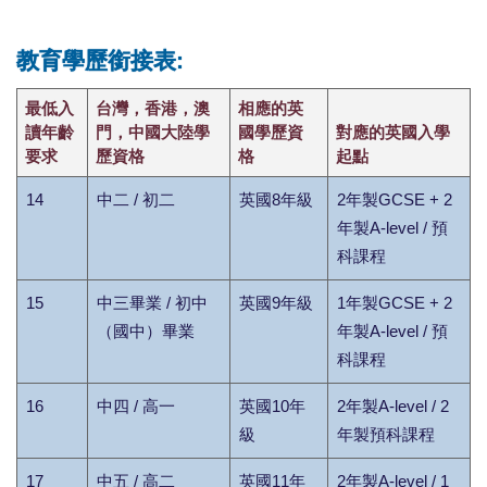
教育學歷銜接表:
最低入
台灣，香港，澳
相應的英
讀年齡
門，中國大陸學
國學歷資
對應的英國入學
要求
歷資格
格
起點
14
中二 / 初二
英國8年級
2年製GCSE + 2
年製A-level / 預
科課程
15
中三畢業 / 初中
英國9年級
1年製GCSE + 2
（國中）畢業
年製A-level / 預
科課程
16
中四 / 高一
英國10年
2年製A-level / 2
級
年製預科課程
17
中五 / 高二
英國11年
2年製A-level / 1