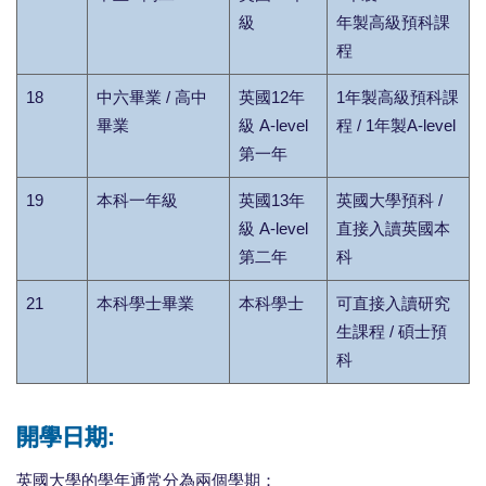
級
年製高級預科課
程
18
中六畢業 / 高中
英國12年
1年製高級預科課
畢業
級 A-level
程 / 1年製A-level
第一年
19
本科一年級
英國13年
英國大學預科 /
級 A-level
直接入讀英國本
第二年
科
21
本科學士畢業
本科學士
可直接入讀研究
生課程 / 碩士預
科
開學日期:
英國大學的學年通常分為兩個學期：