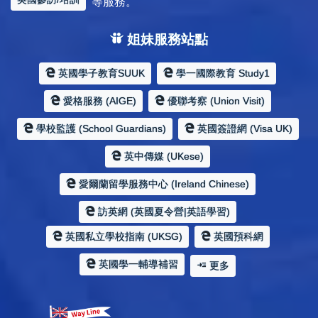
等服務。
姐妹服務站點
英國學子教育SUUK
學一國際教育 Study1
愛格服務 (AIGE)
優聯考察 (Union Visit)
學校監護 (School Guardians)
英國簽證網 (Visa UK)
英中傳媒 (UKese)
愛爾蘭留學服務中心 (Ireland Chinese)
訪英網 (英國夏令營|英語學習)
英國私立學校指南 (UKSG)
英國預科網
英國學一輔導補習
更多