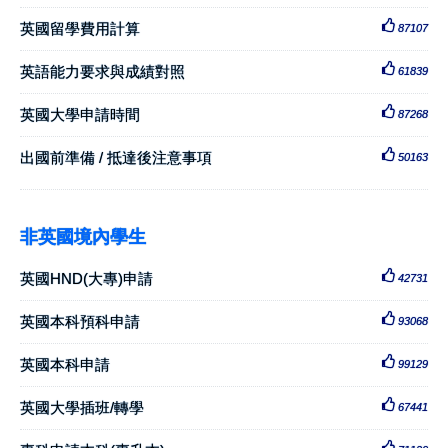
英國留學費用計算
87107
英語能力要求與成績對照
61839
英國大學申請時間
87268
出國前準備 / 抵達後注意事項
50163
非英國境內學生
英國HND(大專)申請
42731
英國本科預科申請
93068
英國本科申請
99129
英國大學插班/轉學
67441