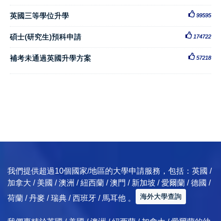
英國三等學位升學
99595
碩士(研究生)預科申請
174722
補考未通過英國升學方案
57218
我們提供超過10個國家/地區的大學申請服務，包括：英國 /
加拿大 / 美國 / 澳洲 / 紐西蘭 / 澳門 / 新加坡 / 愛爾蘭 / 德國 /
海外大學查詢
荷蘭 / 丹麥 / 瑞典 / 西班牙 / 馬耳他 。