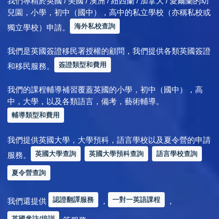
我們專精於英國 / 美國 / 澳洲 / 紐西蘭 / 加拿大 / 愛爾蘭的幼
兒園，小學，初中（國中），高中的私立學校（亦稱私校或
海外私校查詢
獨立學校）申請。
我們是英國簽證移民署授權的顧問，我們提供各類英國簽證
簽證類型和費用
和移民服務。
我們的課程輔導補習覆蓋英國的小學，初中（國中），高
中，大學，以及各類語言，備考，藝術輔導。
輔導類型和費用
我們提供英國大學，大學預科，語言學校以及夏令營的申請
英國大學查詢
英國大學預科查詢
語言學校查詢
服務。
夏令營查詢
認證翻譯服務
一對一英語課程
我們還提供
，
，
英國參訪/培訓