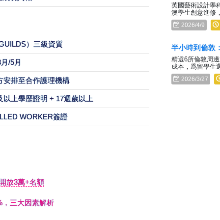
英國藝術設計學
澳學生創意進修
2026/4/9
GUILDS）三級資質
半小時到倫敦
精選6所倫敦周
3月/5月
成本，爲留學生
2026/3/27
方安排至合作護理機構
中及以上學歷證明 + 17週歲以上
LED WORKER簽證
S開放3萬+名額
5%，三大因素解析