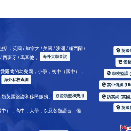
 / 加拿大 / 美國 / 澳洲 / 紐西蘭 /
英國
海外大學查詢
典 / 西班牙 / 馬耳他 。
愛格服
加拿大 / 愛爾蘭的幼兒園，小學，初中（國中），
學校監護 (Sc
海外私校查詢
。
英中傳媒 (UK
簽證類型和費用
各類英國簽證和移民服務。
訪英網 (英國
英國
國中），高中，大學，以及各類語言，備