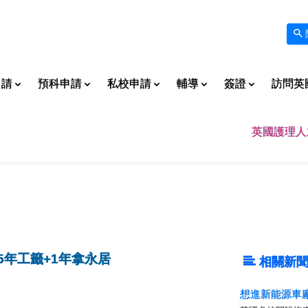
申請
預科申請
私校申請
輔導
簽證
訪問英
英國護理人
5年工籤+1年拿永居
相關新聞
想進新能源車