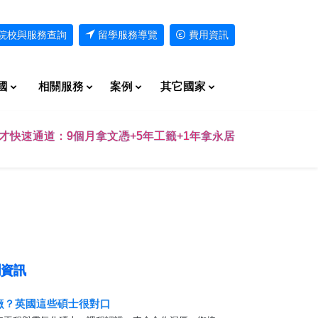
院校與服務查詢
留學服務導覽
費用資訊
國
相關服務
案例
其它國家
才快速通道：9個月拿文憑+5年工籤+1年拿永居
資訊
廠？英國這些碩士很對口