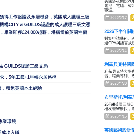
英國多校開設汽
電池、電驅、智
職涯。
獲得工作簽證及永居機會，英國成人護理三級
2026/6/17
ITY & GUILDS認證的成人護理三級文憑
2026下半年
畢業即獲£24,000起薪，堪稱當前英國性價
對於申請藝術、
過GPA與語言成
2026/6/11
利茲貝克特國
& GUILDS認證三級文憑
利茲貝克特大學
習、職業導師、
求，5年工籤+1年轉永居路徑
2026/4/30
習，積累英國本土經驗
布里斯托/利茲/
26Fall英國三
檻友善審覈快，
2026/4/15
專業環境
英國藝術設計
至成功入職