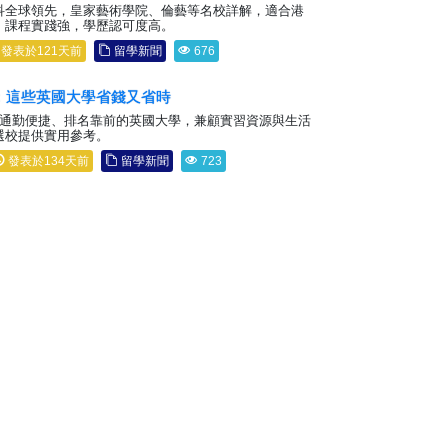
科全球領先，皇家藝術學院、倫藝等名校詳解，適合港
，課程實踐強，學歷認可度高。
發表於121天前
留學新聞
676
：這些英國大學省錢又省時
邊通勤便捷、排名靠前的英國大學，兼顧實習資源與生活
選校提供實用參考。
發表於134天前
留學新聞
723