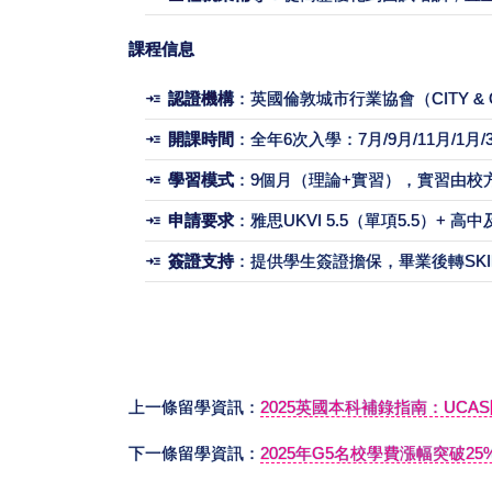
課程信息
認證機構
：英國倫敦城市行業協會（CITY & 
開課時間
：全年6次入學：7月/9月/11月/1月/
學習模式
：9個月（理論+實習），實習由校
申請要求
：雅思UKVI 5.5（單項5.5）+ 高
簽證支持
：提供學生簽證擔保，畢業後轉SKIL
上一條留學資訊：
2025英國本科補錄指南：UCA
下一條留學資訊：
2025年G5名校學費漲幅突破2