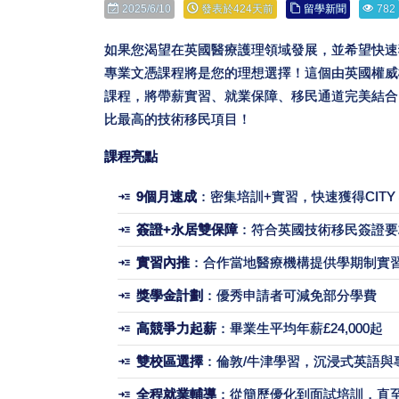
2025/6/10
發表於424天前
留學新聞
782
如果您渴望在英國醫療護理領域發展，並希望快速
專業文憑課程將是您的理想選擇！這個由英國權威機構C
課程，將帶薪實習、就業保障、移民通道完美結合，
比最高的技術移民項目！
課程亮點
9個月速成
：密集培訓+實習，快速獲得CITY 
簽證+永居雙保障
：符合英國技術移民簽證要
實習內推
：合作當地醫療機構提供學期制實
獎學金計劃
：優秀申請者可減免部分學費
高競爭力起薪
：畢業生平均年薪£24,000起
雙校區選擇
：倫敦/牛津學習，沉浸式英語與
全程就業輔導
：從簡歷優化到面試培訓，直