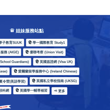
姐妹服務站點
學子教育SUUK
學一國際教育 Study1
務 (AIGE)
優聯考察 (Union Visit)
hool Guardians)
英國簽證網 (Visa UK)
ese)
愛爾蘭留學服務中心 (Ireland Chinese)
英國私立學校指南 (UKSG)
夏令營|英語學習)
預科網
英國學一輔導補習
更多