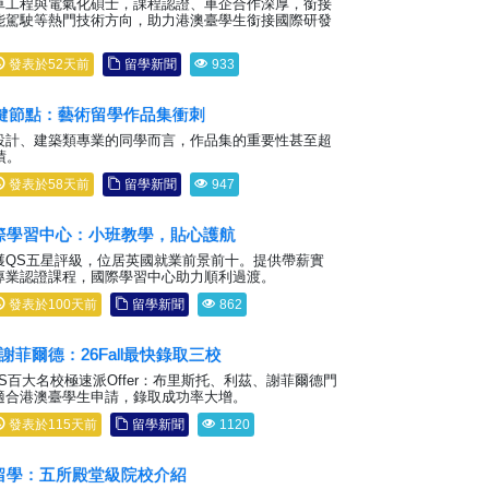
車工程與電氣化碩士，課程認證、車企合作深厚，銜接
能駕駛等熱門技術方向，助力港澳臺學生銜接國際研發
發表於52天前
留學新聞
933
關鍵節點：藝術留學作品集衝刺
設計、建築類專業的同學而言，作品集的重要性甚至超
績。
發表於58天前
留學新聞
947
際學習中心：小班教學，貼心護航
獲QS五星評級，位居英國就業前景前十。提供帶薪實
專業認證課程，國際學習中心助力順利過渡。
發表於100天前
留學新聞
862
謝菲爾德：26Fall最快錄取三校
所QS百大名校極速派Offer：布里斯托、利茲、謝菲爾德門
適合港澳臺學生申請，錄取成功率大增。
發表於115天前
留學新聞
1120
留學：五所殿堂級院校介紹