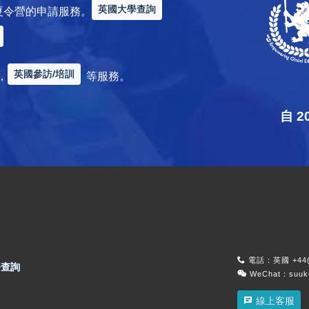
英國大學查詢
夏令營的申請服務。
英國參訪/培訓
，
等服務。
自 
電話：英國 +44(0
查詢
WeChat：suu
線上客服