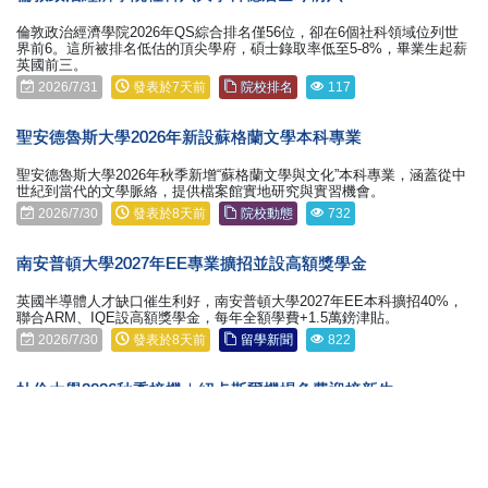
倫敦政治經濟學院2026年QS綜合排名僅56位，卻在6個社科領域位列世
界前6。這所被排名低估的頂尖學府，碩士錄取率低至5-8%，畢業生起薪
英國前三。
2026/7/31
發表於7天前
院校排名
117
聖安德魯斯大學2026年新設蘇格蘭文學本科專業
聖安德魯斯大學2026年秋季新增“蘇格蘭文學與文化”本科專業，涵蓋從中
世紀到當代的文學脈絡，提供檔案館實地研究與實習機會。
2026/7/30
發表於8天前
院校動態
732
南安普頓大學2027年EE專業擴招並設高額獎學金
英國半導體人才缺口催生利好，南安普頓大學2027年EE本科擴招40%，
聯合ARM、IQE設高額獎學金，每年全額學費+1.5萬鎊津貼。
2026/7/30
發表於8天前
留學新聞
822
杜倫大學2026秋季接機｜紐卡斯爾機場免費迎接新生
杜倫大學2026年9月免費接機服務開放預約，於紐卡斯爾機場迎接秋季入
學新生。9月23、24日兩日提供免費接駁，須提前線上預約。
2026/7/29
發表於9天前
院校動態
358