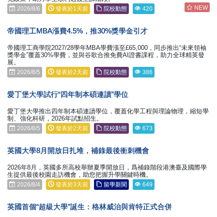
NEW
2026/8/6
發表於1天前
院校動態
420
帝國理工MBA漲費4.5%，推30%獎學金引才
帝國理工商學院2027/28學年MBA學費漲至£65,000，同步推出“未來領袖
獎學金”覆蓋30%學費，並與谷歌合推免費AI證書課程，助力全球精英發
展。
2026/8/5
發表於2天前
院校動態
386
愛丁堡大學試行“四年制本碩連讀”學位
愛丁堡大學推出四年制本碩連讀學位，覆蓋化學工程與理論物理，縮短學
制、強化科研，2026年試點招生。
2026/8/5
發表於2天前
院校動態
673
英國大學8月開放日扎堆，補錄最後衝刺機會
2026年8月，英國多所高校舉辦夏季開放日，爲補錄階段港澳臺及國際學
生提供最後校園走訪機會，助您把握升學關鍵時機。
2026/8/4
發表於3天前
留學新聞
649
英國首個“超級大學”誕生：格林威治與肯特正式合併