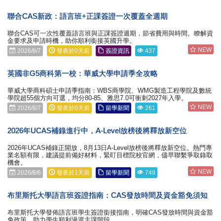
聯合CAS新政：語言班+正課簽證一次覆蓋全週期
聯合CAS可一次性覆蓋語言班與正課簽證週期，節省費用與時間。瞭解資
金要求及申請時機，助你順利銜接英國升學。
NEW
2026/8/7
發表於0天前
簽證資訊
437
英國非G5商科第一校：華威大學申請季全攻略
華威大學商科碩士申請季指南：WBS商學院、WMG製造工程學院及數統
學院超55個方向可選，均分80-85、雅思7.0可衝刺2027年入學。
NEW
2026/8/7
發表於0天前
留學新聞
261
2026年UCAS補錄進行中，A-Level放榜後將釋放新空位
2026年UCAS補錄正開放，8月13日A-Level放榜後將釋放新空位。熱門專
業名額有限，建議提前備好材料，緊盯目標院校官網，儘早聯繫爭取錄取
機會。
NEW
2026/8/6
發表於1天前
留學新聞
749
布里斯托大學語言班簽證指南：CAS發放時間及資金豁免須知
布里斯托大學發佈語言班學生簽證銜接指南，明確CAS發放時間與資金豁
免政策，助力學生順利過渡主課階段。