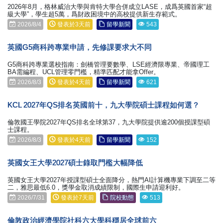
2026年8月，格林威治大學與肯特大學合併成立LASE，成爲英國首家“超
級大學”，學生超5萬，爲財政困境中的高校提供新生存範式。
2026/8/4
發表於3天前
留學新聞
543
英國G5商科跨專業申請，先修課要求大不同
G5商科跨專業選校指南：劍橋管理要數學、LSE經濟限專業、帝國理工
BA需編程、UCL管理零門檻，精準匹配才能拿Offer。
2026/8/3
發表於4天前
留學新聞
621
KCL 2027年QS排名英國前十，九大學院碩士課程如何選？
倫敦國王學院2027年QS排名全球第37，九大學院提供逾200個授課型碩
士課程。
2026/8/3
發表於4天前
留學新聞
152
英國女王大學2027碩士錄取門檻大幅降低
英國女王大學2027年授課型碩士全面降分，熱門AI計算機專業下調至二等
二，雅思最低6.0，獎學金取消成績限制，國際生申請迎利好。
2026/7/31
發表於7天前
院校動態
513
倫敦政治經濟學院社科六大學科穩居全球前六