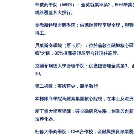
華威商學院（WBS）：全英就業率第2，60%畢
網絡覆蓋各大投行。
曼徹斯特聯盟商學院：供應鏈管理享譽全球，與聯
得主。
貝葉斯商學院（原卡斯）：位於倫敦金融城核心區
籃”之稱，80%授課導師爲勞合社現任高管。
克蘭菲爾德大學管理學院：供應鏈管理全英第3、全
10。
第二梯隊：英國頂尖，競爭激烈
本梯隊商學院爲羅素集團核心院校，在本土及歐洲
愛丁堡大學商學院：碳金融研究先驅，創業與創新
技孵化器。
杜倫大學商學院：CFA合作校，金融與投資專業覆蓋C