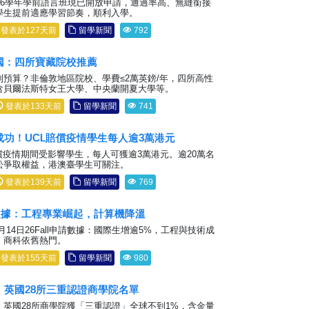
26學年學前語言班現已開放申請，通過率高、無縫銜接
學生提前適應學習節奏，順利入學。
發表於127天前
留學新聞
792
國：四所寶藏院校推薦
預算？非倫敦地區院校、學費≤2萬英鎊/年，四所高性
含貝爾法斯特女王大學、中央蘭開夏大學等。
發表於133天前
留學新聞
741
功！UCL賠償疫情學生每人逾3萬港元
償疫情期間受影響學生，每人可獲逾3萬港元。逾20萬名
訟爭取權益，港澳臺學生可關注。
發表於139天前
留學新聞
769
all數據：工程專業崛起，計算機降溫
月14日26Fall申請數據：國際生增逾5%，工程與技術成
，商科依舊熱門。
發表於155天前
留學新聞
980
！英國28所三重認證商學院名單
！英國28所商學院獲「三重認證」全球不到1%，含金量