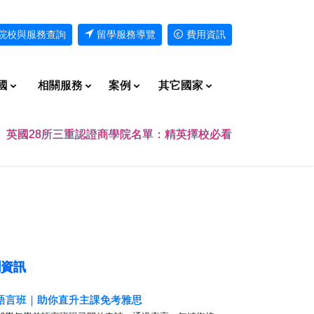
院校與服務查詢
留學服務導覽
費用資訊
國
相關服務
案例
其它國家
英國28所三重認證商學院名單：精英擇校必看
資訊
藝語言班｜助你直升主課免考雅思