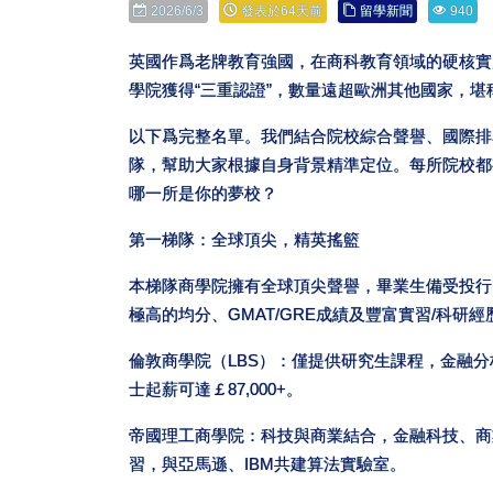
2026/6/3
發表於64天前
留學新聞
940
英國作爲老牌教育強國，在商科教育領域的硬核實
學院獲得“三重認證”，數量遠超歐洲其他國家，
以下爲完整名單。我們結合院校綜合聲譽、國際排
隊，幫助大家根據自身背景精準定位。每所院校都
哪一所是你的夢校？
第一梯隊：全球頂尖，精英搖籃
本梯隊商學院擁有全球頂尖聲譽，畢業生備受投行
極高的均分、GMAT/GRE成績及豐富實習/科研經
倫敦商學院（LBS）：僅提供研究生課程，金融分
士起薪可達￡87,000+。
帝國理工商學院：科技與商業結合，金融科技、商業
習，與亞馬遜、IBM共建算法實驗室。