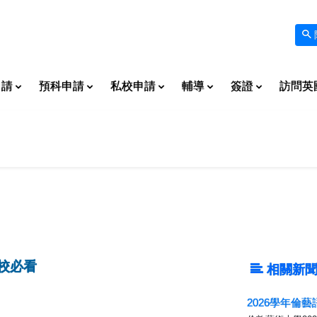
申請
預科申請
私校申請
輔導
簽證
訪問英
校必看
相關新聞
2026學年倫