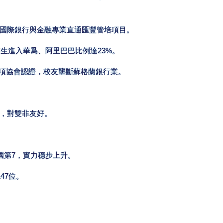
國際銀行與金融專業直通匯豐管培項目。
業生進入華爲、阿里巴巴比例達23%。
8項協會認證，校友壟斷蘇格蘭銀行業。
，對雙非友好。
國第7，實力穩步上升。
47位。