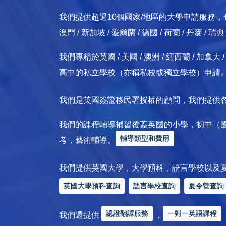
我們提供超過10個國家/地區的大學申請服務，包括：英國
澳門 / 新加坡 / 愛爾蘭 / 德國 / 荷蘭 / 丹麥 / 瑞
我們專精於英國 / 美國 / 澳洲 / 紐西蘭 / 
高中的私立學校（亦稱私校或獨立學校）申請
我們是英國簽證移民署授權的顧問，我們提供
我們的課程輔導補習覆蓋英國的小學，初中（
輔導類型和費用
考，藝術輔導。
我們提供英國大學，大學預科，語言學校以及
英國大學預科查詢
語言學校查詢
夏令營查詢
認證翻譯服務
一對一英語課程
我們還提供
，