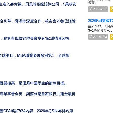
極高。
業生進入麥肯錫、貝恩等頂級諮詢公司，5萬校友
2026/2/27
2026Fall
合利華、寶潔等深度合作，校友含20餘位諾獎
解析牛津、劍橋等
3+1等背景要求
2026/1/23
，精算與風險管理專業享有“歐洲精算師搖
球第15；MBA職業發展歐洲第1、全球第
聲譽極高，是優秀中國學生的衝刺目標。
專業享譽全英，與蘇格蘭皇家銀行共建金融科
FA考試70%內容，2026年QS世界排名第