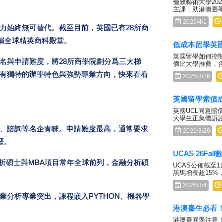
倫敦藝術大學20
主課，助港澳臺
2026/4/1
力始終無可替代。截至目前，英國已有28所商
堪稱全球精英商科殿堂。
低成本留學英
英國留學如何控制
名與申請難度，將28所商學院劃分爲三大梯
價比大學推薦，
有獨特的辦學特色與強勢專業方向，快來看看
2026/3/26
英國留學索償成
英國UCL同意賠
大學生正集體訴
、諮詢等名企青睞。申請難度最高，通常要求
2026/3/20
歷。
UCAS 26F
析碩士與MBA項目常年全球前列，金融分析碩
UCAS公佈截至1
黑馬增長超15%
2026/3/4
分析專業突出，課程嵌入PYTHON、機器學
港澳臺生必看
港澳臺同學注意