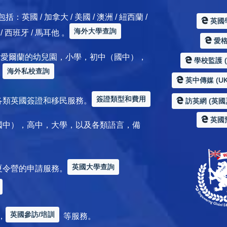
 / 加拿大 / 美國 / 澳洲 / 紐西蘭 /
英國
海外大學查詢
典 / 西班牙 / 馬耳他 。
愛格服
加拿大 / 愛爾蘭的幼兒園，小學，初中（國中），
學校監護 (Sc
海外私校查詢
。
英中傳媒 (UK
簽證類型和費用
各類英國簽證和移民服務。
訪英網 (英國
英國
國中），高中，大學，以及各類語言，備
英國大學查詢
夏令營的申請服務。
英國參訪/培訓
，
等服務。