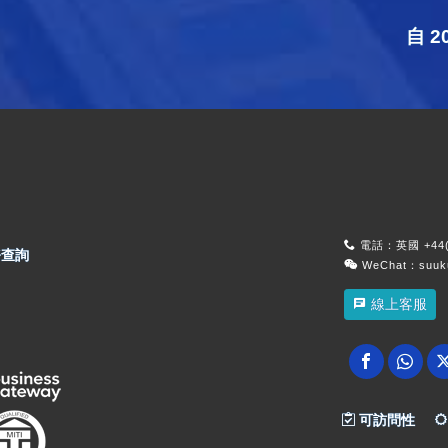
自 
電話：英國 +44(0
查詢
WeChat：suu
線上客服
可訪問性