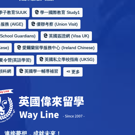
學子教育SUUK
學一國際教育 Study1
務 (AIGE)
優聯考察 (Union Visit)
hool Guardians)
英國簽證網 (Visa UK)
ese)
愛爾蘭留學服務中心 (Ireland Chinese)
英國私立學校指南 (UKSG)
夏令營|英語學習)
預科網
英國學一輔導補習
更多
連接夢想，成就未來！