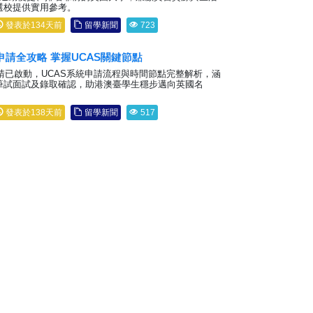
選校提供實用參考。
發表於134天前
留學新聞
723
科申請全攻略 掌握UCAS關鍵節點
申請已啟動，UCAS系統申請流程與時間節點完整解析，涵
筆試面試及錄取確認，助港澳臺學生穩步邁向英國名
發表於138天前
留學新聞
517