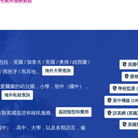
考覈與通關要點
 / 加拿大 / 美國 / 澳洲 / 紐西蘭 /
英國
海外大學查詢
典 / 西班牙 / 馬耳他 。
愛格服
加拿大 / 愛爾蘭的幼兒園，小學，初中（國中），
學校監護 (Sc
海外私校查詢
。
英中傳媒 (UK
簽證類型和費用
各類英國簽證和移民服務。
訪英網 (英國
英國
國中），高中，大學，以及各類語言，備