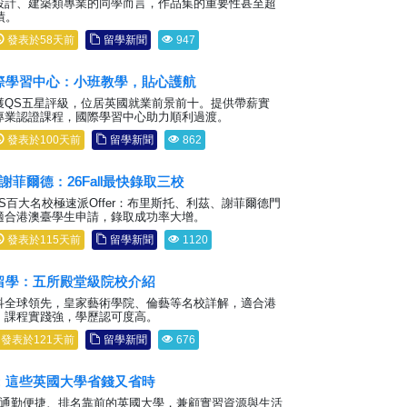
設計、建築類專業的同學而言，作品集的重要性甚至超
績。
發表於58天前
留學新聞
947
際學習中心：小班教學，貼心護航
獲QS五星評級，位居英國就業前景前十。提供帶薪實
專業認證課程，國際學習中心助力順利過渡。
發表於100天前
留學新聞
862
謝菲爾德：26Fall最快錄取三校
所QS百大名校極速派Offer：布里斯托、利茲、謝菲爾德門
適合港澳臺學生申請，錄取成功率大增。
發表於115天前
留學新聞
1120
留學：五所殿堂級院校介紹
科全球領先，皇家藝術學院、倫藝等名校詳解，適合港
，課程實踐強，學歷認可度高。
發表於121天前
留學新聞
676
：這些英國大學省錢又省時
邊通勤便捷、排名靠前的英國大學，兼顧實習資源與生活