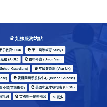
姐妹服務站點
學子教育SUUK
學一國際教育 Study1
務 (AIGE)
優聯考察 (Union Visit)
hool Guardians)
英國簽證網 (Visa UK)
ese)
愛爾蘭留學服務中心 (Ireland Chinese)
英國私立學校指南 (UKSG)
夏令營|英語學習)
預科網
英國學一輔導補習
更多