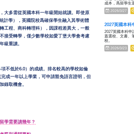
成本，爲留學生
2026/3/27
，大多需從英國本科一年級開始就讀。即使原
轉統計學），英國院校爲確保學生融入其學術體
2027英國本
轉工程、商科轉理科），因課程差異大，一般
2027英國本科
不接受轉學，僅少數學校如愛丁堡大學會考慮
蓋選校、文書、
校。
年級重讀。
2026/3/23
各項不低於6.0）的成績。排名較高的學校如倫
家已完成一年以上學業，可申請豁免語言證明，但
加錄取機會。
留學需要讀幾年？