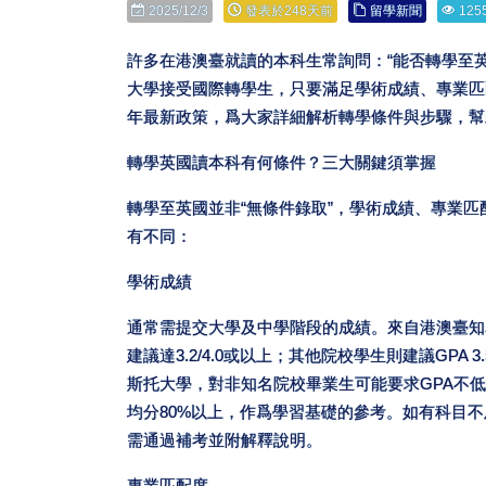
2025/12/3
發表於248天前
留學新聞
125
許多在港澳臺就讀的本科生常詢問：“能否轉學至英
大學接受國際轉學生，只要滿足學術成績、專業匹配
年最新政策，爲大家詳細解析轉學條件與步驟，幫
轉學英國讀本科有何條件？三大關鍵須掌握
轉學至英國並非“無條件錄取”，學術成績、專業
有不同：
學術成績
通常需提交大學及中學階段的成績。來自港澳臺知
建議達3.2/4.0或以上；其他院校學生則建議GPA 
斯托大學，對非知名院校畢業生可能要求GPA不低於
均分80%以上，作爲學習基礎的參考。如有科目
需通過補考並附解釋說明。