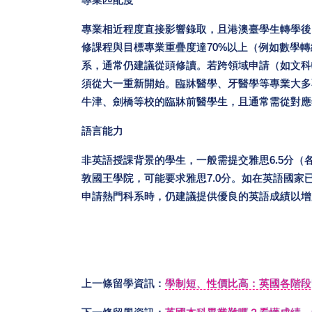
專業匹配度
專業相近程度直接影響錄取，且港澳臺學生轉學後
修課程與目標專業重疊度達70%以上（例如數學
系，通常仍建議從頭修讀。若跨領域申請（如文科
須從大一重新開始。臨牀醫學、牙醫學等專業大多
牛津、劍橋等校的臨牀前醫學生，且通常需從對應
語言能力
非英語授課背景的學生，一般需提交雅思6.5分（
敦國王學院，可能要求雅思7.0分。如在英語國
申請熱門科系時，仍建議提供優良的英語成績以增
上一條留學資訊：
學制短、性價比高：英國各階段