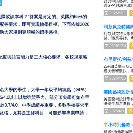
對於申請藝術、
5
過GPA與語言成
2026/6/11
國攻讀本科？”答案是肯定的。英國約65%的
等要求，即可實現轉學目標。下面依據2026
利茲貝克特國
助大家規劃更順暢的留學路徑。
利茲貝克特大學
習、職業導師、
2026/4/30
匹配度與語言能力是三大核心要求，各校規定略
布里斯托/利茲/
26Fall英國三
檻友善審覈快，
2026/4/15
名大學的學生，大學一年級平均績點（GPA）
英國藝術設計
3.5/4.0以上以增強競爭力。部分頂尖學府如布里
英國藝術設計學
澳學生創意進修
3.7/4.0。中學成績亦重要，多數學校要求平
2026/4/9
不及格，尤其是主修科目，可能影響專業申請，
半小時到倫敦
精選6所倫敦周