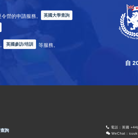
英國大學查詢
夏令營的申請服務。
英國參訪/培訓
，
等服務。
自 
電話：英國 +44(0
查詢
WeChat：suu