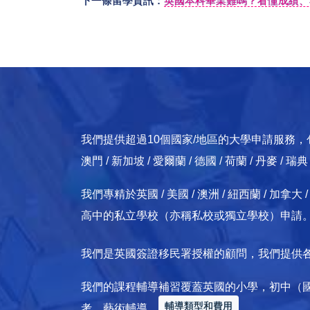
下一條留學資訊：
英國本科畢業難嗎？看懂成績、
我們提供超過10個國家/地區的大學申請服務，包括：英國
澳門 / 新加坡 / 愛爾蘭 / 德國 / 荷蘭 / 丹麥 / 瑞
我們專精於英國 / 美國 / 澳洲 / 紐西蘭 / 
高中的私立學校（亦稱私校或獨立學校）申請
我們是英國簽證移民署授權的顧問，我們提供
我們的課程輔導補習覆蓋英國的小學，初中（
輔導類型和費用
考，藝術輔導。