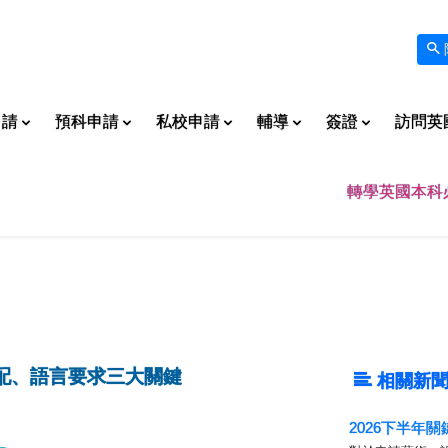
申請
預科申請
私校申請
輔導
簽證
訪問英
轉學英國本科
配、語言要求三大關鍵
相關新聞
2026下半年