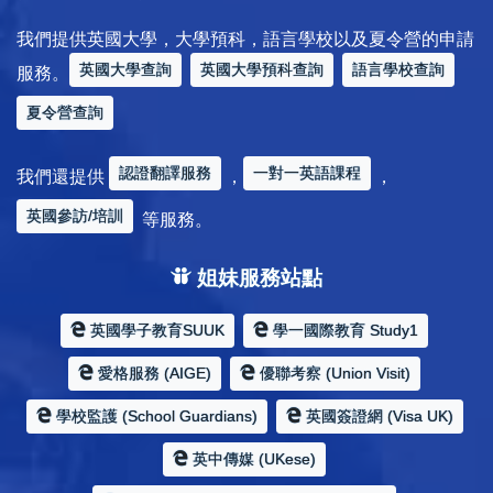
我們提供英國大學，大學預科，語言學校以及夏令營的申請
英國大學查詢
英國大學預科查詢
語言學校查詢
服務。
夏令營查詢
認證翻譯服務
一對一英語課程
我們還提供
，
，
英國參訪/培訓
等服務。
姐妹服務站點
英國學子教育SUUK
學一國際教育 Study1
愛格服務 (AIGE)
優聯考察 (Union Visit)
學校監護 (School Guardians)
英國簽證網 (Visa UK)
英中傳媒 (UKese)