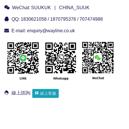
WeChat:
SUUKUK | CHINA_SUUK
QQ:
1830621058 / 1870795376 / 707474988
E-mail:
enquiry@wayline.co.uk
線上諮詢:
線上客服