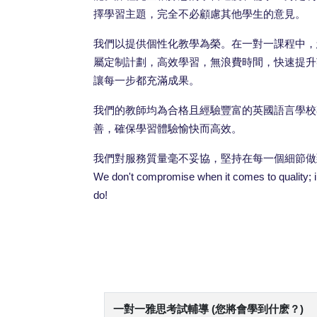
擇學習主題，完全不必顧慮其他學生的意見。
我們以提供個性化教學為榮。在一對一課程中，
屬定制計劃，高效學習，無浪費時間，快速提升
讓每一步都充滿成果。
我們的教師均為合格且經驗豐富的英國語言學校
善，確保學習體驗愉快而高效。
我們對服務質量毫不妥協，堅持在每一個細節做
We don't compromise when it comes to quality; in 
do!
一對一雅思考試輔導 (您將會學到什麽？)