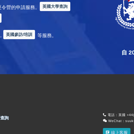
英國大學查詢
夏令營的申請服務。
英國參訪/培訓
，
等服務。
自 
電話：英國 +44(0
查詢
WeChat：suu
線上客服