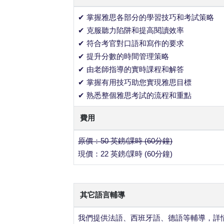
✔ 掌握雅思各部分的學習技巧和考試策略
✔ 克服聽力陷阱和提高閱讀效率
✔ 符合考官對口語和寫作的要求
✔ 提升分數的時間管理策略
✔ 由老師指導的實時課程和解答
✔ 掌握有用技巧助您實現雅思目標
✔ 熟悉整個雅思考試的流程和重點
費用
原價：50 英鎊/課時 (60分鐘)
現價：22 英鎊/課時 (60分鐘)
其它語言輔導
我們提供法語、西班牙語、德語等輔導，詳