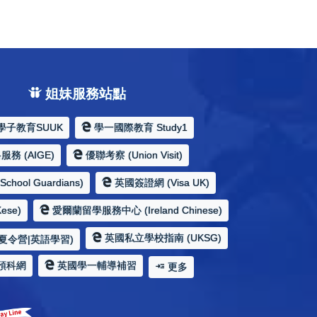
姐妹服務站點
學子教育SUUK
學一國際教育 Study1
務 (AIGE)
優聯考察 (Union Visit)
hool Guardians)
英國簽證網 (Visa UK)
ese)
愛爾蘭留學服務中心 (Ireland Chinese)
英國私立學校指南 (UKSG)
夏令營|英語學習)
預科網
英國學一輔導補習
更多