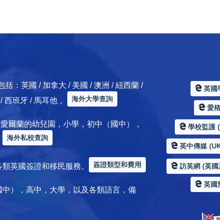
 / 加拿大 / 美國 / 澳洲 / 紐西蘭 /
英國
海外大學查詢
典 / 西班牙 / 馬耳他 。
愛格服
加拿大 / 愛爾蘭的幼兒園，小學，初中（國中），
學校監護 (Sc
海外私校查詢
。
英中傳媒 (UK
簽證類型和費用
各類英國簽證和移民服務。
訪英網 (英國
英國
國中），高中，大學，以及各類語言，備